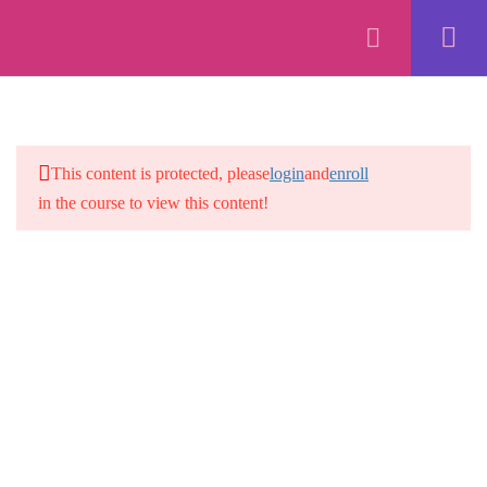
Forex Online Training by
FXBangladesh.
Privacy
Terms
Refund
Disclaimer
Ads
17
MARGIN TRADING 101
2.1
মার্জিন ট্রেডিং কি?
This content is protected, please
login
and
enroll
in the course to view this content!
2.2
একাউন্ট ব্যালেন্স কি?
4 Minutes
2.3
unrealized P/L এবং floating P/L
কি?
10 Minutes
2.4
মার্জিন কি?
8 Minutes