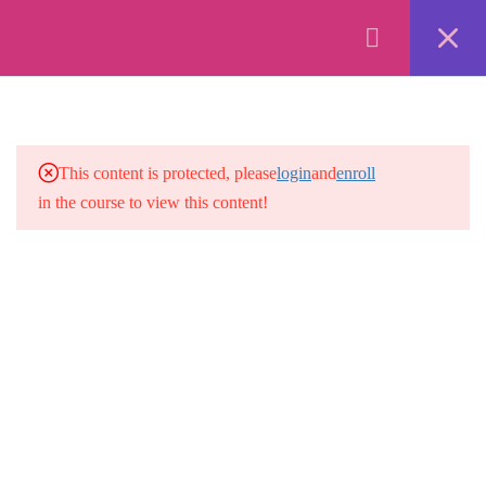
Forex Online Training by
FXBangladesh.
Privacy
Terms
Refund
Disclaimer
Ads
17
MARGIN TRADING 101
2.1
মার্জিন ট্রেডিং কি?
This content is protected, please
login
and
enroll
in the course to view this content!
2.2
একাউন্ট ব্যালেন্স কি?
4 Minutes
2.3
unrealized P/L এবং floating P/L
কি?
10 Minutes
2.4
মার্জিন কি?
8 Minutes