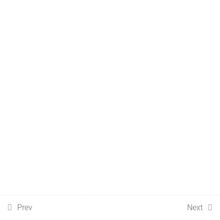
2.6
হাইকেন আশি চার্টের সীমাবদ্ধতা
2.7
হাইকেন আশি চার্ট একনজরে
7
ইলিয়ট ওয়েভ থিওরি
5
হারমনিক প্রাইস প্যাটার্নসমূহ
Prev
Next