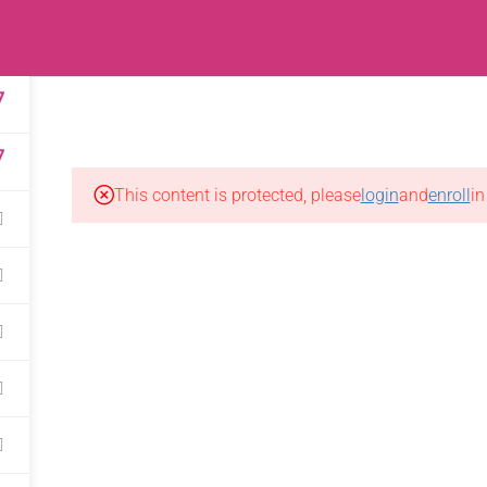
কোর্সসমুহ
ফ্রি কোর্সসমুহ
পেইড কোর্সসমুহ
ক্রিপ্টো কোর্স
সাইটম্যাপ
7
7
This content is protected, please
login
and
enroll
in