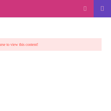
Cart
ডেমো অ্যাকাউন্ট
লগইন
Privacy
Terms
Refund
Disclaimer
Ads
urse to view this content!