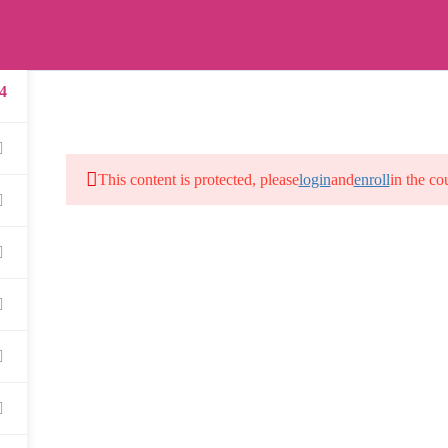
 কোর্সসমুহ
ফ্রি কোর্সসমুহ
পেইড কোর্সসমুহ
ক্রিপ্টো কোর্স
সাইটম্যাপ
4
This content is protected, please
login
and
enroll
in the co