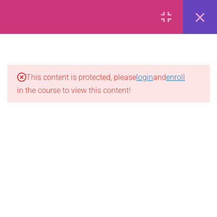
Forex Online Training by
FXBangladesh.
Privacy
Terms
Refund
Disclaimer
Ads
6
ফরেক্স কি?
2.1
ফরেক্স কি?
This content is protected, please
login
and
enroll
in the course to view this content!
2.2
ফরেক্স মার্কেটে কি ট্রেড করা হয়?
2.3
কারেন্সি পেয়ার কিভাবে Buy/Sell
করবেন?
2.4
ফরেক্স মার্কেটের সাইজ এবং লিকুইডিটি
2.5
ফরেক্স ট্রেড করার ভিন্ন কিছু মাধ্যম
2.6
QUIZ: What is Forex?