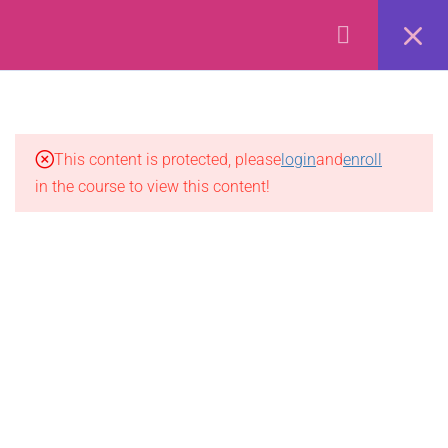
Forex Online Training by
FXBangladesh.
Privacy
Terms
Refund
Disclaimer
Ads
5
ক্যারি ট্রেড সম্পর্কে বিস্তারিত
2.1
ক্যারি ট্রেড কি?
This content is protected, please
login
and
enroll
in the course to view this content!
2.2
কারেন্সি ক্যারি ট্রেড বলতে কি বোঝায়?
2.3
জানুন কখন ক্যারি ট্রেড কাজ করে এবং
কখন করেনা
2.4
ক্যারি ট্রেডের শর্ত এবং ঝুঁকি সমূহ
2.5
সারসংক্ষেপঃ ক্যারি ট্রেডিং